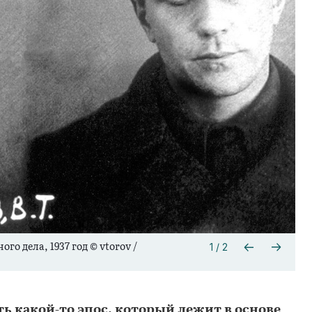
о дела, 1937 год © vtorov /
1 / 2
ть какой-то эпос, который лежит в основе