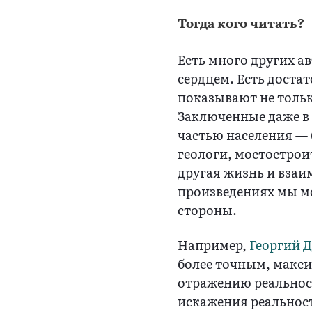
Тогда кого читать?
Есть много других а
сердцем. Есть доста
показывают не тольк
Заключенные даже в 1
частью населения —
геологи, мостострои
другая жизнь и вза
произведениях мы м
стороны.
Например,
Георгий 
более точным, макс
отражению реальност
искажения реальност