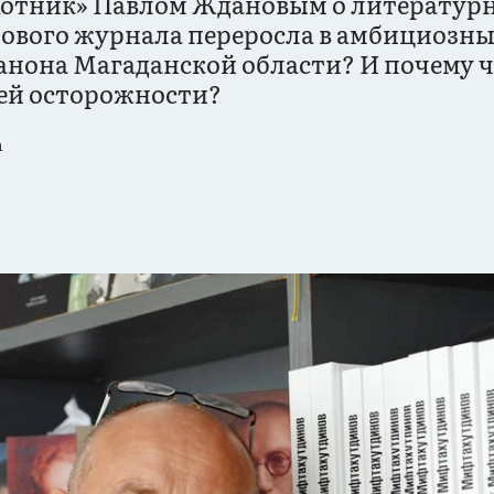
хотник» Павлом Ждановым о литератур
ового журнала переросла в амбициозн
анона Магаданской области? И почему ч
ей осторожности?
а