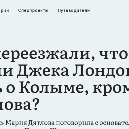
ории
Спецпроекты
Путеводители
я
ия
переезжали, чт
и Джека Лондон
 о Колыме, кро
ова?
х» Мария Дятлова поговорила с основат