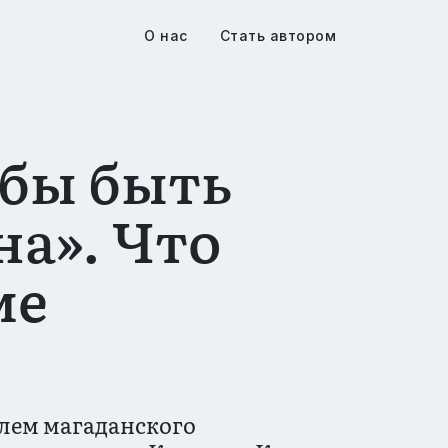
О нас
Стать автором
обы быть
а». Что
ме
елем магаданского