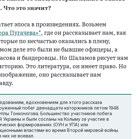
. Что это значит?
тает эпоса в произведениях. Возьмем
ра Пугачева»*
, где он рассказывает нам, как
орые по несчастью оказались в плену,
амом деле это были не бывшие офицеры, а
асова и бандеровцы. Но Шаламов рисует нам
сторию. Это литература, он имеет право. Но
 изображение, оно рассказывает нам
авду.
едованиям, вдохновением для этого рассказа
руженный побег двенадцати каторжников летом 1948
уппы Тонконогова. Большинство участников побега
 Украины и были сосланы на Колыму за участие в
ических формированиях (ОУН и УПА) или
ационными властями во время Второй мировой войны.
 них не воевал.