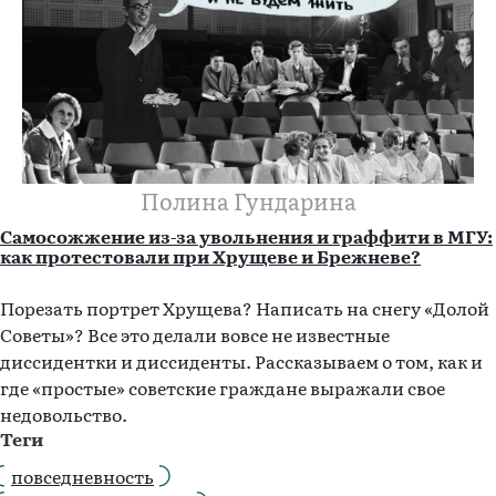
Полина Гундарина
Самосожжение из-за увольнения и граффити в МГУ:
как протестовали при Хрущеве и Брежневе?
Порезать портрет Хрущева? Написать на снегу «Долой
Советы»? Все это делали вовсе не известные
диссидентки и диссиденты. Рассказываем о том, как и
где «простые» советские граждане выражали свое
недовольство.
Теги
повседневность