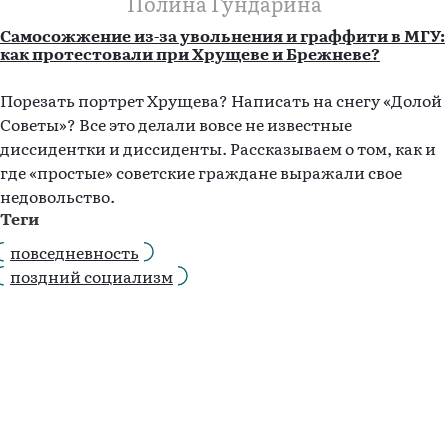
Полина Гундарина
Самосожжение из-за увольнения и граффити в МГУ:
как протестовали при Хрущеве и Брежневе?
Порезать портрет Хрущева? Написать на снегу «Долой
Советы»? Все это делали вовсе не известные
диссидентки и диссиденты. Рассказываем о том, как и
где «простые» советские граждане выражали свое
недовольство.
Теги
повседневность
поздний социализм