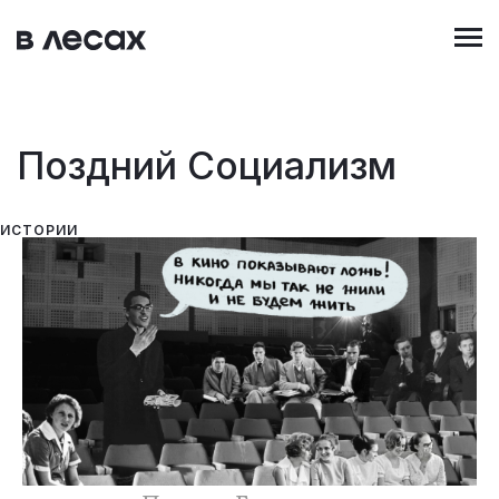
Перейти
к
основному
содержанию
Поздний Социализм
ИСТОРИИ