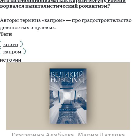
Это «изгибиционизм»: как в архитектуру России
ворвался капиталистический романтизм?
Авторы термина «капром» — про градостроительство
девяностых и нулевых.
Теги
книги
капром
ИСТОРИИ
Екатерина Алябьева, Мария Дятлова