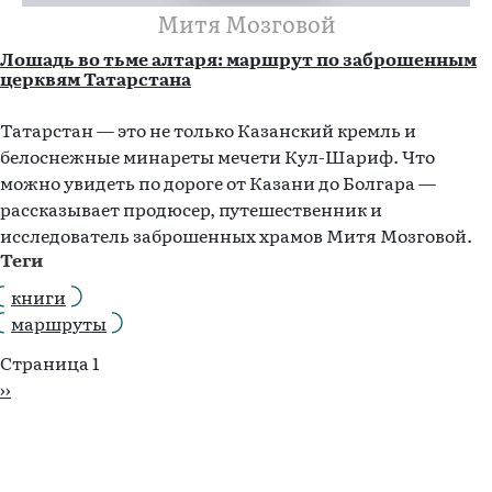
Митя Мозговой
Лошадь во тьме алтаря: маршрут по заброшенным
церквям Татарстана
Татарстан — это не только Казанский кремль и
белоснежные минареты мечети Кул-Шариф. Что
можно увидеть по дороге от Казани до Болгара —
рассказывает продюсер, путешественник и
исследователь заброшенных храмов Митя Мозговой.
Теги
книги
маршруты
Нумерация
Страница 1
страниц
Следующая
››
страница