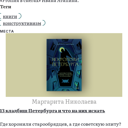
«Утопия в снегах» Ивана Атапина.
Теги
книги
конструктивизм
МЕСТА
Маргарита Николаева
13 кладбищ Петербурга и что на них искать
Где хоронили старообрядцев, а где советскую элиту?