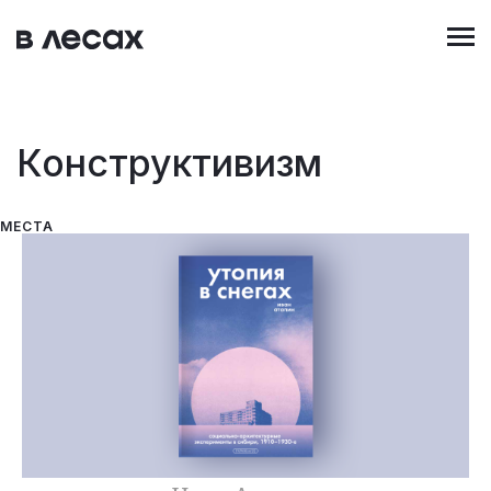
Перейти
к
основному
содержанию
Конструктивизм
МЕСТА