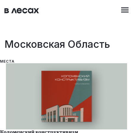
Перейти
к
основному
содержанию
Московская Область
МЕСТА
Коломенский конструктивизм