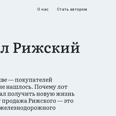
О нас
Стать автором
ил Рижский
кве — покупателей
 не нашлось. Почему лот
зал получить новую жизнь
 продажа Рижского — это
м железнодорожного