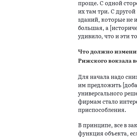
проще. С одной стор
их там три. С другой
зданий, которые не 
большая, а [историч
удивило, что и эти т
Что должно изменит
Рижского вокзала в
Для начала надо сни
им предложить [добав
универсального реше
фирмам стало интере
приспособления.
В принципе, все в з
функция объекта, ес