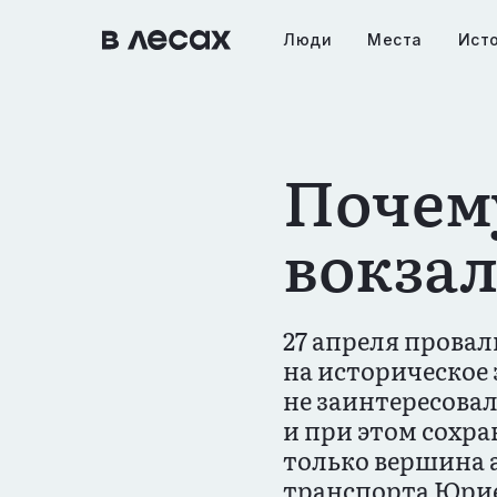
Перейти
к
Люди
Места
Ист
Основна
основному
содержанию
навигац
Почем
вокза
27 апреля провал
на историческое 
не заинтересова
и при этом сохр
только вершина 
транспорта Юри