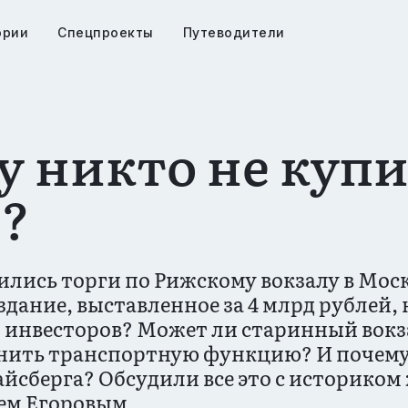
ории
Спецпроекты
Путеводители
я
ия
у никто не куп
л?
ились торги по Рижскому вокзалу в Мос
здание, выставленное за 4 млрд рублей,
л инвесторов? Может ли старинный вок
анить транспортную функцию? И почему
айсберга? Обсудили все это с историко
ем Егоровым.