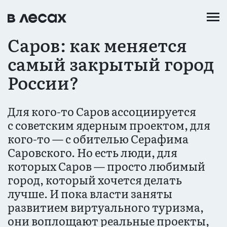
Перейти
к
основному
Саров: как меняется
содержанию
самый закрытый город
России?
Для кого-то Саров ассоциируется
с советским ядерным проектом, для
кого-то — с обителью Серафима
Саровского. Но есть люди, для
которых Саров — просто любимый
город, который хочется делать
лучше. И пока власти заняты
развитием виртуального туризма,
они воплощают реальные проекты,