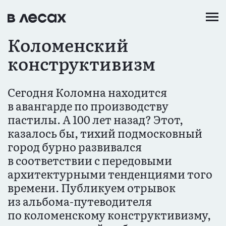
Перейти
к
основному
Коломенский
содержанию
конструктивизм
Сегодня Коломна находится
в авангарде по производству
пастилы. А 100 лет назад? Этот,
казалось бы, тихий подмосковный
город бурно развивался
в соответствии с передовыми
архитектурными тенденциями того
времени. Публикуем отрывок
из альбома-путеводителя
по коломенскому конструктивизму,