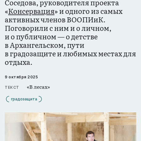
Соседова, руководителя проекта
«
Консервация
» и одного из самых
активных членов ВООПИиК.
Поговорили с ним и о личном,
и о публичном — о детстве
в Архангельском, пути
в градозащите и любимых местах для
отдыха.
9 октября 2025
«В лесах»
ТЕКСТ
градозащита