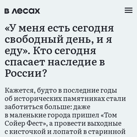
Перейти
к
основному
«У меня есть сегодня
содержанию
свободный день, и я
еду». Кто сегодня
спасает наследие в
России?
Кажется, будто в последние годы
об исторических памятниках стали
заботиться больше: даже
в маленькие города пришел «Том
Сойер Фест», а провести выходные
с кисточкой и лопатой в старинной