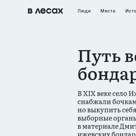
Перейти
к
Люди
Места
Ист
Основна
основному
содержанию
навигац
Путь в
бонда
В XIX веке село
снабжали бочками
но выкупить себя
выборные органы
в материале Дми
ижевских бондаре