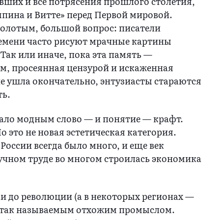
авших и все потрясения прошлого столетия,
ыпина и Витте» перед Первой мировой.
золотым, большой вопрос: писатели
ремени часто рисуют мрачные картины
 Так или иначе, пока эта память —
м, просеянная цензурой и искаженная
е ушла окончательно, энтузиасты стараются
ть.
тало модным слово — и понятие — крафт.
Но это не новая эстетическая категория.
России всегда было много, и еще век
учном труде во многом строилась экономика
 до революции (а в некоторых регионах —
ь так называемым отхожим промыслом.