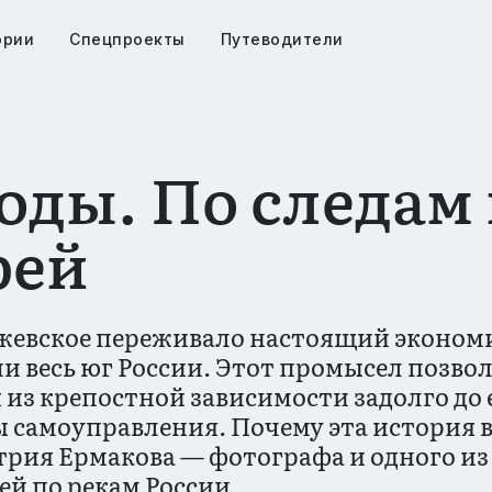
ории
Спецпроекты
Путеводители
я
ия
оды. По следам
рей
 Ижевское переживало настоящий эконом
 весь юг России. Этот промысел позвол
 из крепостной зависимости задолго до е
 самоуправления. Почему эта история 
трия Ермакова — фотографа и одного из
й по рекам России.