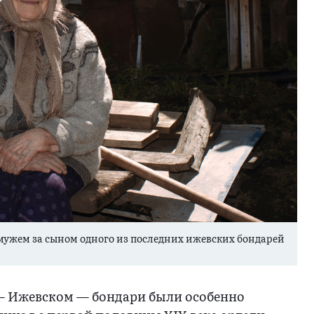
ужем за сыном одного из последних ижевских бондарей
 — Ижевском — бондари были особенно