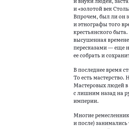
и внуки людей, заст
и «золотой век Стол
Впрочем, был ли он 
и этнографы того в
крестьянского быта.
высушенная времене
пересказами — еще н
ее собрать и сохрани
В последнее время с
То есть мастерство. 
Мастеровых людей в 
с лишним назад на р
империи.
Многие ремесленники
и после) занималис