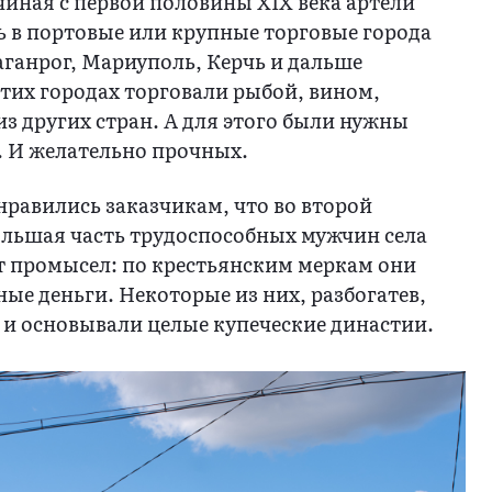
иная с первой половины XIX века артели
 в портовые или крупные торговые города
Таганрог, Мариуполь, Керчь и дальше
 этих городах торговали рыбой, вином,
из других стран. А для этого были нужны
.. И желательно прочных.
нравились заказчикам, что во второй
ольшая часть трудоспособных мужчин села
от промысел: по крестьянским меркам они
ые деньги. Некоторые из них, разбогатев,
 и основывали целые купеческие династии.