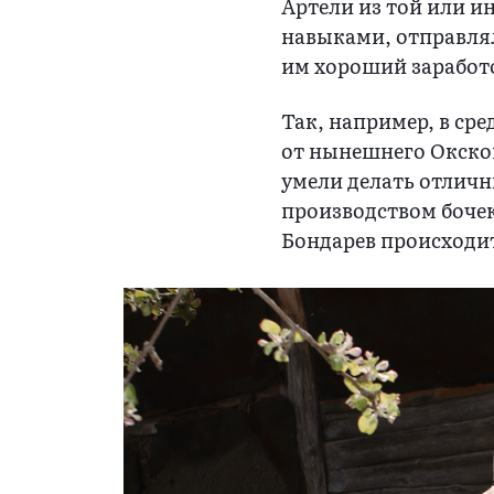
Артели из той или 
навыками, отправлял
им хороший заработо
Так, например, в сре
от нынешнего Окског
умели делать отличн
производством боче
Бондарев происходит