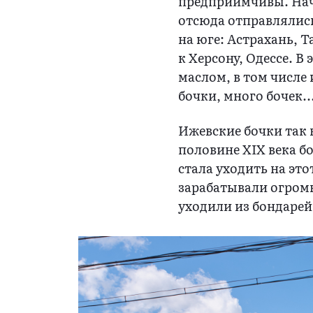
предприимчивы. Нач
отсюда отправлялись
на юге: Астрахань, 
к Херсону, Одессе. В
маслом, в том числе 
бочки, много бочек.
Ижевские бочки так 
половине XIX века б
стала уходить на эт
зарабатывали огромн
уходили из бондарей