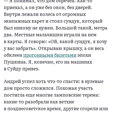
— Я понимал, что дом обречен. Как-то
приехал, а он уже без окон, без дверей.
Внутри лежали колеса от огромных
экипажных карет и стоял сундук, который
был никому не нужен. Большой такой, метра
два. Местные мальчишки играли на нем
в карты. Я говорю: «Ой, какой сундук, я хочу
у вас забрать». Открываю крышку, а он весь
обклеен
прогонными билетами
эпохи
Пушкина. Я, конечно, его на машинах
в Суйду привез.
Андрей успел хоть что-то спасти: в нулевые
дом просто сложился. Похожая участь
постигла еще многие ламповские терема:
какие-то разобрали как ветхие
в позднесоветское время, другие сгорели или