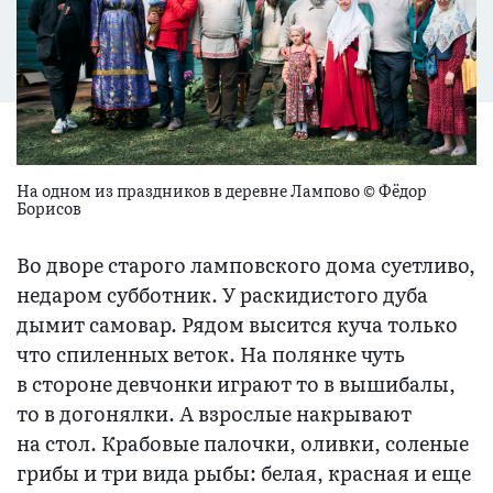
На одном из праздников в деревне Лампово © Фёдор
Борисов
Во дворе старого ламповского дома суетливо,
недаром субботник. У раскидистого дуба
дымит самовар. Рядом высится куча только
что спиленных веток. На полянке чуть
в стороне девчонки играют то в вышибалы,
то в догонялки. А взрослые накрывают
на стол. Крабовые палочки, оливки, соленые
грибы и три вида рыбы: белая, красная и еще