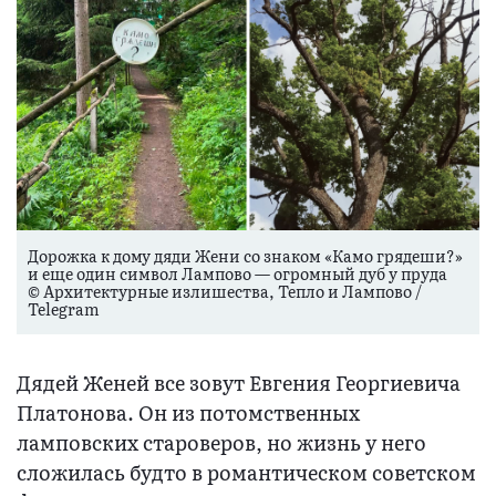
Дорожка к дому дяди Жени со знаком «Камо грядеши?»
и еще один символ Лампово — огромный дуб у пруда
© Архитектурные излишества, Тепло и Лампово /
Telegram
Дядей Женей все зовут Евгения Георгиевича
Платонова. Он из потомственных
ламповских староверов, но жизнь у него
сложилась будто в романтическом советском