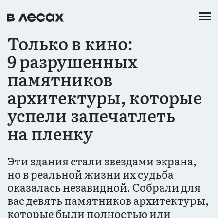
Перейти
к
основному
Только в кино:
содержанию
9 разрушенных
памятников
архитектуры, которые
успели запечатлеть
на пленку
Эти здания стали звездами экрана,
но в реальной жизни их судьба
оказалась незавидной. Собрали для
вас девять памятников архитектуры,
которые были полностью или