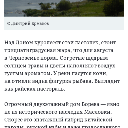
© Дмитрий Ермаков
Над Доном куролесят стаи ласточек, стоит
тридцатиградусная жара, что для августа
в Черноземье норма. Согретые щедрым
солнцем травы и цветы наполняют воздух
густым ароматом. У реки пасутся кони,
на отмели видна фигурка рыбака. Выглядит
как райская пастораль.
Огромный двухэтажный дом Борева — явно
не из исторического наследия Масловки.
Скорее это эпатажный гибрид китайской
пагоды, русской избы и даже православного